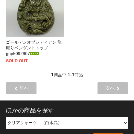
ゴールデンオブシディアン 龍
彫りペンダントトップ
gop5092907
SOLD OUT
1
1
1
商品中
-
商品
前へ
次へ
ほかの商品を探す