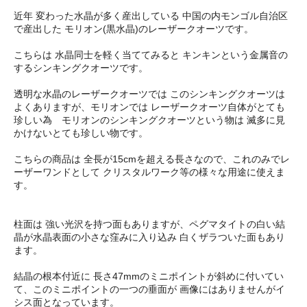
近年 変わった水晶が多く産出している 中国の内モンゴル自治区
で産出した モリオン(黒水晶)のレーザークオーツです。
こちらは 水晶同士を軽く当ててみると キンキンという金属音の
するシンキングクオーツです。
透明な水晶のレーザークオーツでは このシンキングクオーツは
よくありますが、モリオンでは レーザークオーツ自体がとても
珍しい為 モリオンのシンキングクオーツという物は 滅多に見
かけないとても珍しい物です。
こちらの商品は 全長が15cmを超える長さなので、これのみでレ
ーザーワンドとして クリスタルワーク等の様々な用途に使えま
す。
柱面は 強い光沢を持つ面もありますが、ペグマタイトの白い結
晶が水晶表面の小さな窪みに入り込み 白くザラついた面もあり
ます。
結晶の根本付近に 長さ47mmのミニポイントが斜めに付いてい
て、このミニポイントの一つの垂面が 画像にはありませんがイ
シス面となっています。