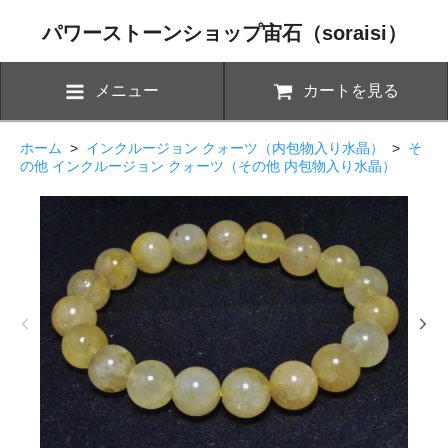
パワーストーンショップ宙石（soraisi）
メニュー
カートを見る
ホーム
>
インクルージョン クォーツ（内包物入り水晶）
>
そ
の他 インクルージョン クォーツ（その他 内包物入り水晶）