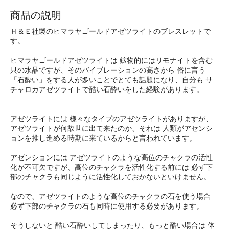
商品の説明
Ｈ＆Ｅ社製のヒマラヤゴールドアゼツライトのブレスレットで
す。
ヒマラヤゴールドアゼツライトは 鉱物的にはリモナイトを含む
只の水晶ですが、そのバイブレーションの高さから 俗に言う
「石酔い」をする人が多いことでとても話題になり、自分も サ
チャロカアゼツライトで酷い石酔いをした経験があります。
アゼツライトには 様々なタイプのアゼツライトがありますが、
アゼツライトが何故世に出て来たのか、それは 人類がアセンシ
ョンを推し進める時期に来ているからと言われています。
アゼンションには アゼツライトのような高位のチャクラの活性
化が不可欠ですが、高位のチャクラを活性化する前には 必ず下
部のチャクラも同じように活性化しておかないといけません。
なので、アゼツライトのような高位のチャクラの石を使う場合
必ず下部のチャクラの石も同時に使用する必要があります。
そうしないと 酷い石酔いしてしまったり、もっと酷い場合は 体