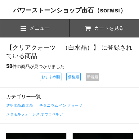
パワーストーンショップ宙石（soraisi）
メニュー
カートを見る
【クリアクォーツ （白水晶）】 に登録され
ている商品
58
件の商品が見つかりました
おすすめ順
価格順
新着順
カテゴリー一覧
透明水晶,白水晶
チタニウム イン クォーツ
メタモルフォーシス,オウロベルデ