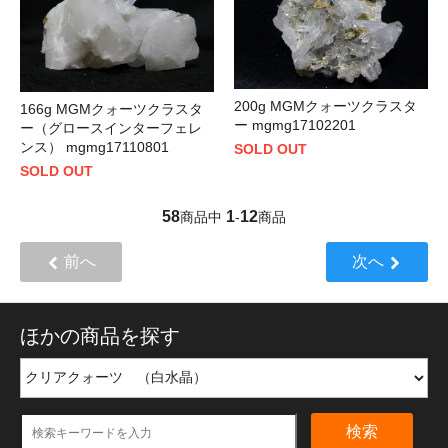
200g MGMクォーツクラスタ
166g MGMクォーツクラスタ
ー mgmg17102201
ー（グロースインターフェレ
ンス） mgmg17110801
SOLD OUT
SOLD OUT
58
1
12
商品中
-
商品
前へ
次へ
ほかの商品を探す
検索