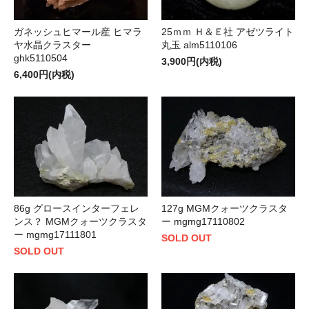
ガネッシュヒマール産 ヒマラ
25ｍｍ Ｈ＆Ｅ社 アゼツライト
ヤ水晶クラスター
丸玉 alm5110106
ghk5110504
3,900円(内税)
6,400円(内税)
86g グロースインターフェレ
127g MGMクォーツクラスタ
ンス？ MGMクォーツクラスタ
ー mgmg17110802
ー mgmg17111801
SOLD OUT
SOLD OUT