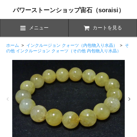
パワーストーンショップ宙石（soraisi）
メニュー
カートを見る
ホーム
>
インクルージョン クォーツ（内包物入り水晶）
>
そ
の他 インクルージョン クォーツ（その他 内包物入り水晶）