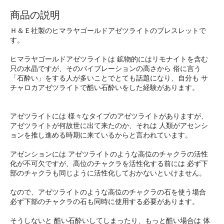
商品の説明
Ｈ＆Ｅ社製のヒマラヤゴールドアゼツライトのブレスレットで
す。
ヒマラヤゴールドアゼツライトは 鉱物的にはリモナイトを含む
只の水晶ですが、そのバイブレーションの高さから 俗に言う
「石酔い」をする人が多いことでとても話題になり、自分も サ
チャロカアゼツライトで酷い石酔いをした経験があります。
アゼツライトには 様々なタイプのアゼツライトがありますが、
アゼツライトが何故世に出て来たのか、それは 人類がアセンシ
ョンを推し進める時期に来ているからと言われています。
アゼンションには アゼツライトのような高位のチャクラの活性
化が不可欠ですが、高位のチャクラを活性化する前には 必ず下
部のチャクラも同じように活性化しておかないといけません。
なので、アゼツライトのような高位のチャクラの石を使う場合
必ず下部のチャクラの石も同時に使用する必要があります。
そうしないと 酷い石酔いしてしまったり、もっと酷い場合は 体