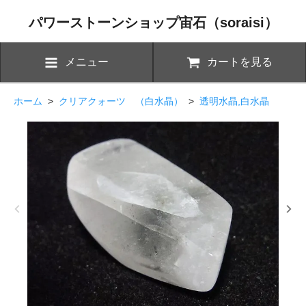
パワーストーンショップ宙石（soraisi）
メニュー
カートを見る
ホーム
>
クリアクォーツ （白水晶）
>
透明水晶,白水晶