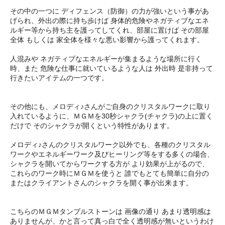
その中の一つに ディフェンス（防御）の力が強いという事があ
げられ、外出の際に持ち歩けば 身体的危険やネガティブなエネ
ルギー等から持ち主を護ってしてくれ、部屋に置けば その部屋
全体 もしくは 家全体を様々な悪い影響から護ってくれます。
人混みや ネガティブなエネルギーが集まるような場所に行く
時、また 危険な仕事に就いているような人は 外出時 是非持って
行きたいアイテムの一つです。
その他にも、メロディ♪さんがご自身のクリスタルワークに取り
入れているように、ＭＧＭを30秒シャクラ(チャクラ)の上に置く
だけで そのシャクラが開くという特性があります。
メロディ♪さんのクリスタルワーク以外でも、各種のクリスタル
ワークやエネルギーワーク及びヒーリング等をする多くの場合、
シャクラを開いてからワークする方が より効果が上がるので、
これらのワーク時にＭＧＭを使うと 誰でもとても簡単に自分の
またはクライアントさんのシャクラを開く事が出来ます。
こちらのＭＧＭタンブルストーンは 画像の通り あまり透明感は
ありませんが、かと言って真っ白で全く透明感が無いというわけ