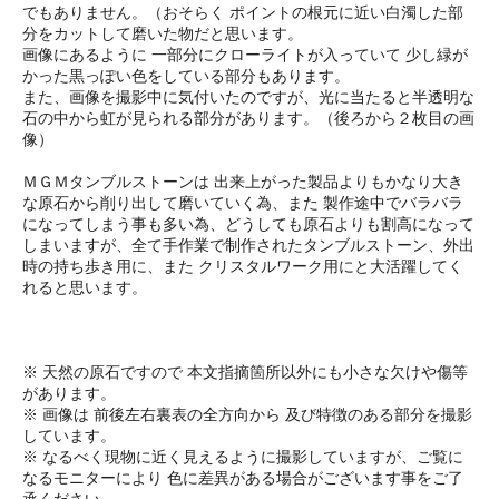
でもありません。（おそらく ポイントの根元に近い白濁した部
分をカットして磨いた物だと思います。
画像にあるように 一部分にクローライトが入っていて 少し緑が
かった黒っぽい色をしている部分もあります。
また、画像を撮影中に気付いたのですが、光に当たると半透明な
石の中から虹が見られる部分があります。（後ろから２枚目の画
像）
ＭＧＭタンブルストーンは 出来上がった製品よりもかなり大き
な原石から削り出して磨いていく為、また 製作途中でバラバラ
になってしまう事も多い為、どうしても原石よりも割高になって
しまいますが、全て手作業で制作されたタンブルストーン、外出
時の持ち歩き用に、また クリスタルワーク用にと大活躍してく
れると思います。
※ 天然の原石ですので 本文指摘箇所以外にも小さな欠けや傷等
があります。
※ 画像は 前後左右裏表の全方向から 及び特徴のある部分を撮影
しています。
※ なるべく現物に近く見えるように撮影していますが、ご覧に
なるモニターにより 色に差異がある場合がございます事をご了
承ください。