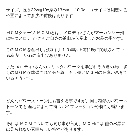
サイズ、長さ32x幅19x厚み13mm 10.9g （サイズは測定する
位置によって多少の前後はあります）
ＭＧＭクォーツ(ＭＧＭ)とは、メロディ♪さんがアーカンソー州
に持つメロディ♪さんご自身の鉱山から産出した水晶の事です。
このＭＧＭを産出した鉱山は １０年以上前に既に閉鎖されてい
る為 新しい石の産出はありません。
また メロディ♪さんのクリスタルワークを学ばれる方達の為に 多
くのＭＧＭが準備されて来た為、もう殆どＭＧＭの在庫が尽きて
いるそうです。
どんなパワーストーンにも言える事ですが、同じ種類のパワース
トーンでも 産地によって持つバイブレーションや特性が違いま
す。
それは ＭＧＭについても同じ事が言え、ＭＧＭには 他の水晶に
は見られない素晴らしい特性があります。