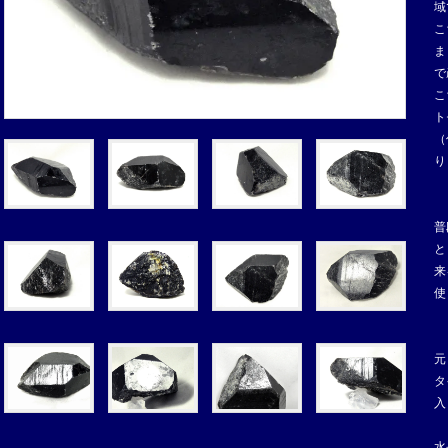
域
こ
ま
で
こ
ト
（
り
普
と
来
使
元
タ
入
水