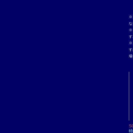
※
な
※
す
※
す
場
S
特