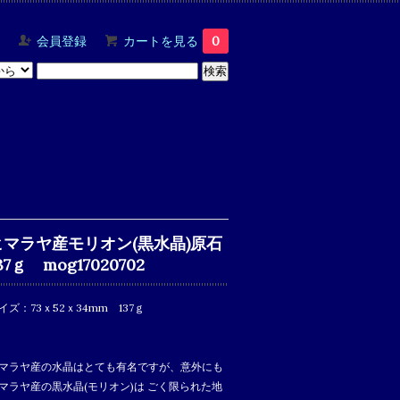
会員登録
カートを見る
0
ヒマラヤ産モリオン(黒水晶)原石
37ｇ mog17020702
イズ：73ｘ52ｘ34mm 137ｇ
マラヤ産の水晶はとても有名ですが、意外にも
マラヤ産の黒水晶(モリオン)は ごく限られた地