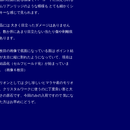
ムリアンリッジのような模様も とても細かくシ
キーな感じで見られます。
晶には 大きく目立ったダメージはありません
、数か所にあまり目立たない当たり傷や剥離痕
あります。
枚目の画像で底面になっている面は ポイント結
が太古に縦に割れたようになっていて、現在は
結晶化（セルフヒールド化）が始まっていま
。（画像６枚目）
リオンとしては 少し珍しいヒマラヤ産のモリオ
、クリスタルワークに使うのに丁度良い形と大
さの原石です、今回のみの入荷ですので 気にな
た方はお早めにどうぞ。