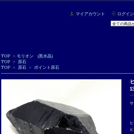
マイアカウント
ログイン
TOP
>
モリオン (黒水晶)
TOP
>
原石
TOP
>
原石
>
ポイント原石
1
サ
ヒ
ヒ