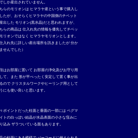
でしか産出されていません。
ちらのモリオンは ヒマラヤ産という事で購入し
したが、おそらくヒマラヤの中国側のチベット
産出した モリオン(黒水晶)だと思われますが、
ちらの商品は 仕入れ先の情報を優先してチベッ
モリオンではなく ヒマラヤモリオンとします。
仕入れ先に詳しい産出場所を訊きましたが 分か
ませんでした）
段はお部屋に置いて お部屋の浄化及びお守り用
して、また 形が平べったく安定して置く事が出
るので クリスタルワークやヒーリング用として
うにも使い良いと思います。
々ポイントだった柱面と垂面の一部には ペグマ
イトの白っぽい結晶が水晶表面の小さな窪みに
り込み ザラついている面もあります。
晶の柱面にある模様で バーコードに例えられる