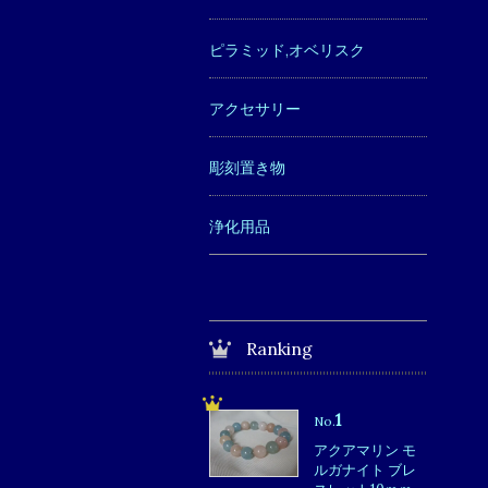
ピラミッド,オベリスク
アクセサリー
彫刻置き物
浄化用品
Ranking
1
No.
アクアマリン モ
ルガナイト ブレ