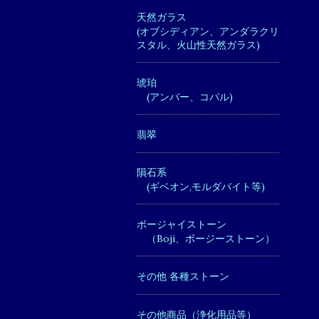
天然ガラス
(オブシディアン、アンダラクリ
スタル、火山性天然ガラス)
琥珀
(アンバー、コパル)
翡翠
隕石系
(ギベオン,モルダバイト等)
ボージャイストーン
（Boji、ボージーストーン）
その他 各種ストーン
その他商品（浄化用品等）