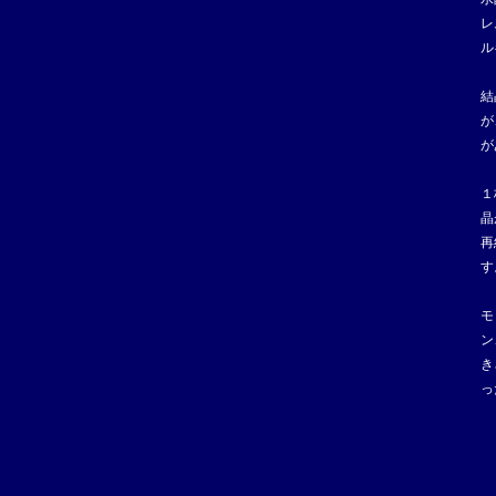
レ
ル
結
が
が
１
晶
再
す
モ
ン
き
っ