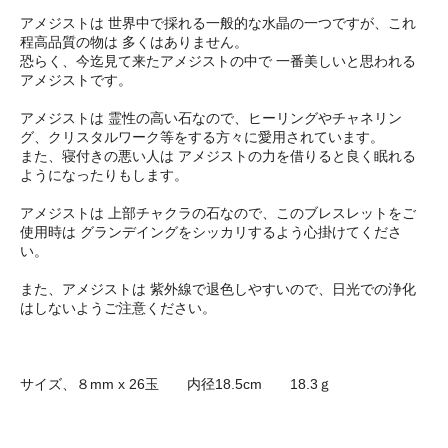
アメジストは 世界中で採れる一般的な水晶の一つですが、これ
程高品質の物は 多くはありません。
恐らく、今迄見て来たアメジストの中で 一番美しいと思われる
アメジストです。
アメジストは 霊性の高い石なので、ヒーリングやチャネリン
グ、クリスタルワーク等をする方々に愛用されています。
また、寝付きの悪い人は アメジストの力を借りると良く眠れる
ようになったりもします。
アメジストは 上部チャクラの石なので、このブレスレットをご
使用時は グランデイングをシッカリするよう心掛けてくださ
い。
また、アメジストは 紫外線で退色しやすいので、日光での浄化
はしないようご注意ください。
サイズ、８mm x 26玉 内径18.5cm 18.3ｇ