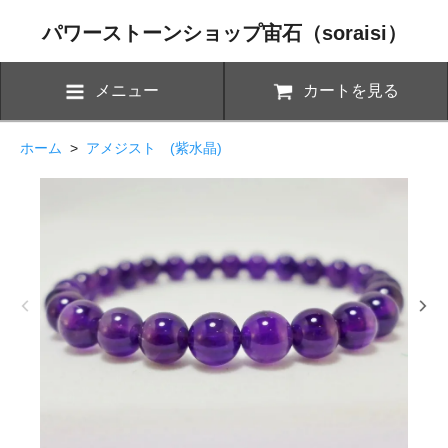
パワーストーンショップ宙石（soraisi）
メニュー
カートを見る
ホーム
>
アメジスト (紫水晶)